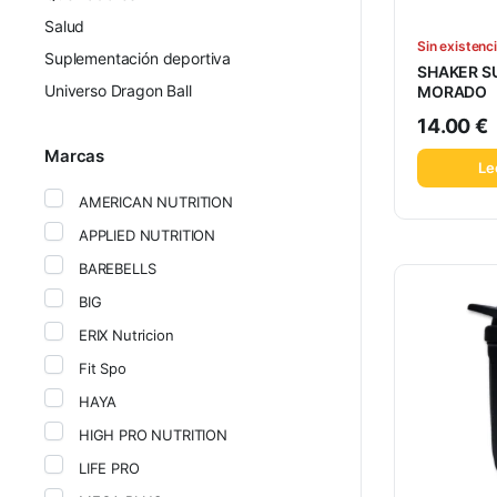
Salud
Sin existenc
Suplementación deportiva
SHAKER 
Universo Dragon Ball
MORADO
14.00
€
Marcas
Le
AMERICAN NUTRITION
APPLIED NUTRITION
BAREBELLS
BIG
ERIX Nutricion
Fit Spo
HAYA
HIGH PRO NUTRITION
LIFE PRO