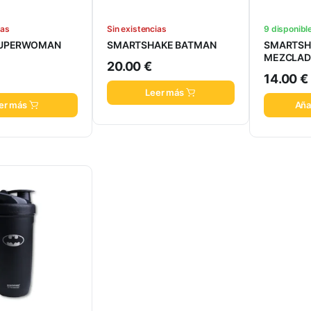
ias
Sin existencias
9 disponibl
SUPERWOMAN
SMARTSHAKE BATMAN
SMARTSH
MEZCLAD
20.00
€
14.00
€
Leer más
er más
Añad