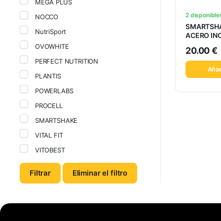
MEGA PLUS
2 disponible
NOCCO
SMARTSH
NutriSport
ACERO IN
OVOWHITE
20.00
€
PERFECT NUTRITION
Añad
PLANTIS
POWERLABS
PROCELL
SMARTSHAKE
VITAL FIT
VITOBEST
Filtrar
Eliminar el filtro