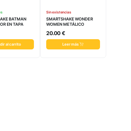
es
Sin existencias
AKE BATMAN
SMARTSHAKE WONDER
OR EN TAPA
WOMEN METÁLICO
20.00
€
ir al carrito
Leer más