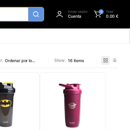
Iniciar sesión
Total
0
Cuenta
0.00
€
r:
Show: