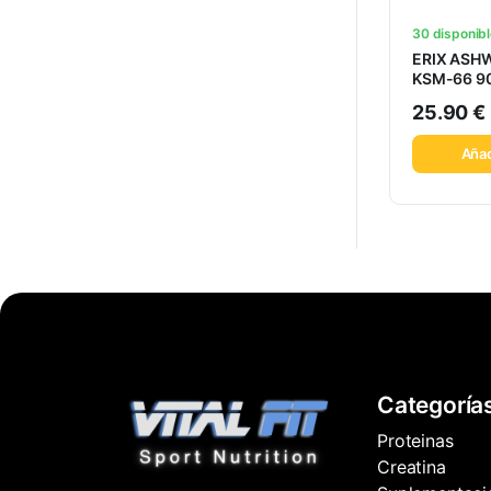
30 disponib
ERIX AS
KSM-66 9
25.90
€
Añad
Categoría
Proteinas
Creatina