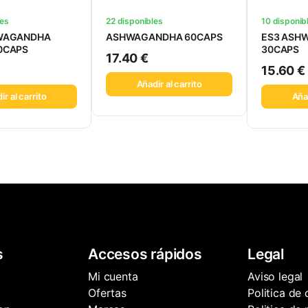
les
22 disponibles
10 disponib
HWAGANDHA
ASHWAGANDHA 60CAPS
ES3 ASH
0CAPS
30CAPS
17.40
€
15.60
€
Añadir al carrito
ir al carrito
Añad
s
Accesos rápidos
Legal
Mi cuenta
Aviso legal
Ofertas
Politica de