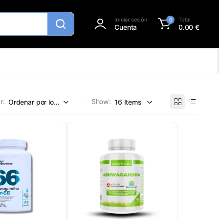
Iniciar sesión
Total
0
Cuenta
0.00
€
r:
Show: