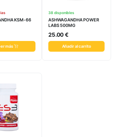
cias
38 disponibles
NDHA KSM-66
ASHWAGANDHA POWER
LABS 500MG
25.00
€
eer más
Añadir al carrito