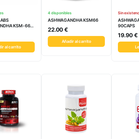
es
4 disponibles
Sin existen
LABS
ASHWAGANDHA KSM66
ASHWAGA
NDHA KSM-66
90CAPS
22.00
€
19.90
€
Añadir al carrito
ir al carrito
L