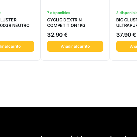
s
7 disponibles
3 disponibl
CLUSTER
CYCLIC DEXTRIN
BIG CLUS
600GR NEUTRO
COMPETITION 1KG
ULTRAPUR
32.90
€
37.90
€
ir al carrito
Añadir al carrito
Añad