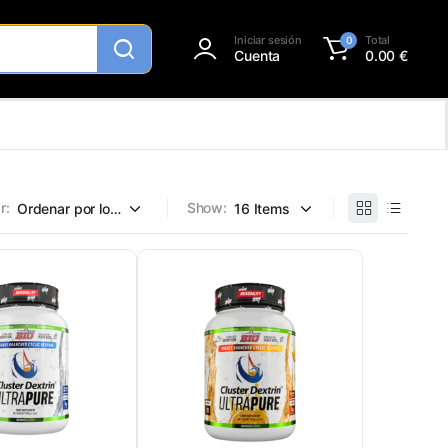
Iniciar sesión
Total
0
Cuenta
0.00
€
r:
Show: