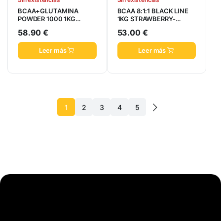
BCAA+GLUTAMINA
BCAA 8:1:1 BLACK LINE
POWDER 1000 1KG
1KG STRAWBERRY-
FRUTAS DEL BOSQUE
MANGO
58.90
€
53.00
€
Leer más
Leer más
1
2
3
4
5