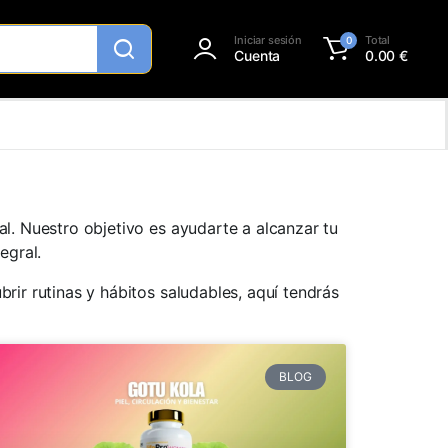
Iniciar sesión
Total
0
Cuenta
0.00
€
l. Nuestro objetivo es ayudarte a alcanzar tu
egral.
ir rutinas y hábitos saludables, aquí tendrás
BLOG