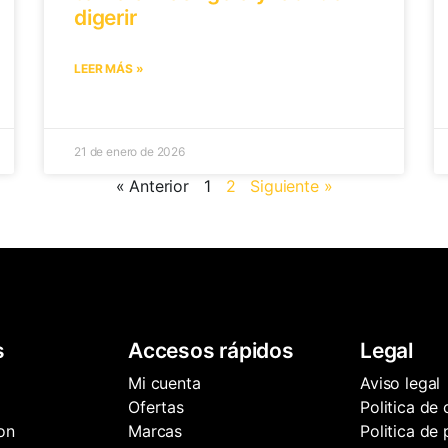
digerir
LEER MÁS »
21 de enero de 2026
« Anterior
1
2
Siguiente »
s
Accesos rápidos
Legal
Mi cuenta
Aviso legal
Ofertas
Politica de
on
Marcas
Politica de