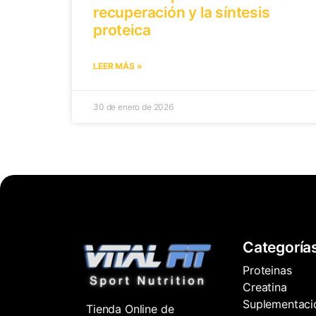
recuperación y la síntesis
proteica
LEER MÁS »
30 de enero de 2026
Categoría
Proteinas
Creatina
Suplementaci
Tienda Online de