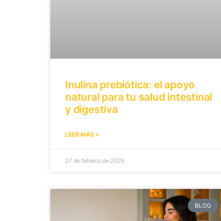
Inulina prebiótica: el apoyo
natural para tu salud intestinal
y digestiva
LEER MÁS »
27 de febrero de 2026
BLOG