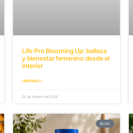
Life Pro Blooming Up: belleza
y bienestar femenino desde el
interior
LEER MÁS »
20 de febrero de 2026
BLOG