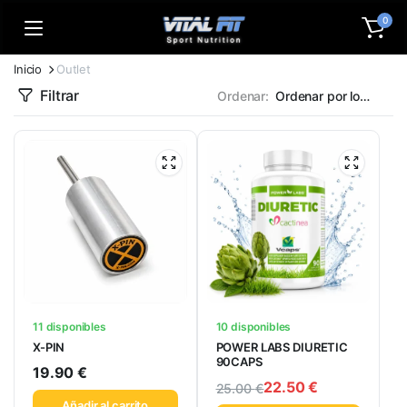
0
Inicio
Outlet
Filtrar
Ordenar:
11 disponibles
10 disponibles
X-PIN
POWER LABS DIURETIC
90CAPS
19.90
€
22.50
€
25.00
€
Añadir al carrito