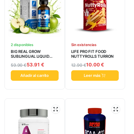
2 disponibles
Sin existencias
BIG REAL GROW
LIFE PRO FIT FOOD
SUBLINGUAL LIQUID
NUTTYROLLS TURRON
50ML
53.91
€
10.00
€
59.90
€
12.90
€
Añadir al carrito
Leer más