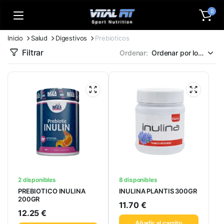
0
Inicio
Salud
Digestivos
Prebioticos
Filtrar
Ordenar:
2 disponibles
8 disponibles
PREBIOTICO INULINA
INULINA PLANTIS 300GR
200GR
11.70
€
12.25
€
Añadir al carrito