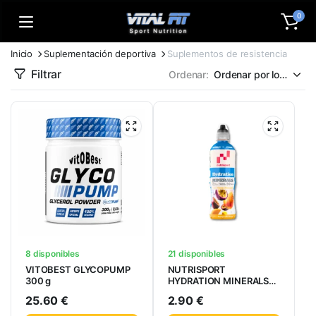
0
Inicio
Suplementación deportiva
Suplementos de resistencia
Filtrar
Ordenar:
8 disponibles
21 disponibles
VITOBEST GLYCOPUMP
NUTRISPORT
300 g
HYDRATION MINERALS
MANGO MARACUYÁ
25.60
€
2.90
€
500ML