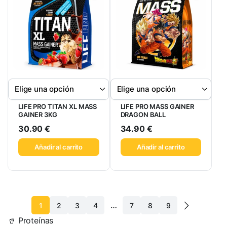
LIFE PRO TITAN XL MASS
LIFE PRO MASS GAINER
GAINER 3KG
DRAGON BALL
30.90
€
34.90
€
Añadir al carrito
Añadir al carrito
…
1
2
3
4
7
8
9
🥤 Proteínas