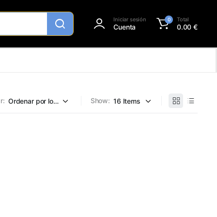
Iniciar sesión
Total
0
Cuenta
0.00
€
r:
Show: