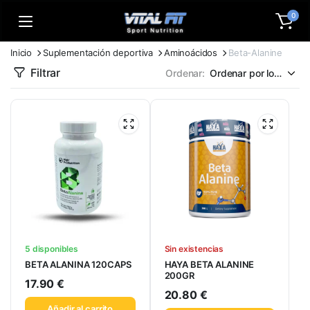
0
Inicio
Suplementación deportiva
Aminoácidos
Beta-Alanine
Filtrar
Ordenar:
5 disponibles
Sin existencias
BETA ALANINA 120CAPS
HAYA BETA ALANINE
200GR
17.90
€
20.80
€
Añadir al carrito