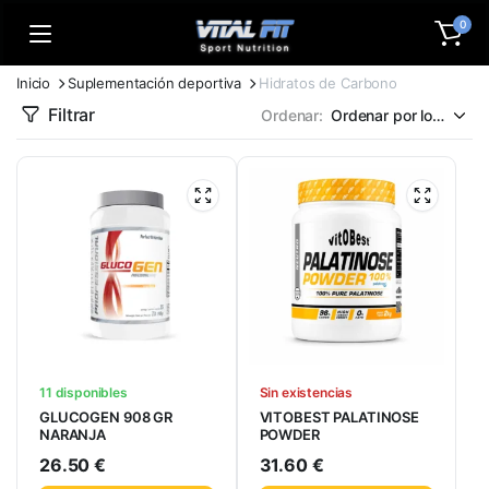
0
Inicio
Suplementación deportiva
Hidratos de Carbono
Filtrar
Ordenar:
11 disponibles
Sin existencias
GLUCOGEN 908 GR
VITOBEST PALATINOSE
NARANJA
POWDER
26.50
€
31.60
€