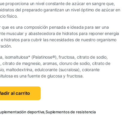
que proporciona un nivel constante de azúcar en sangre que,
hidratos del preparado garantizan un nivel óptimo de azúcar en
io físico.
r que es una composición pensada e ideada para ser una
ante muscular y abastecedora de hidratos para reponer energia
 e hidratos para cubrir las necesidades de nuestro organismo
ración.
, isomaltulosa* (Palatinose®), fructosa, citrato de sodio,
), citrato de magnesio, aromas, cloruro de sodio, citrato de
io, maltodextrina, edulcorante (sucralosa), colorante
altulosa es una fuente de glucosa y fructosa.
adir al carrito
uplementación deportiva
,
Suplementos de resistencia