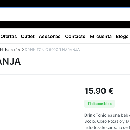
Ofertas
Outlet
Asesorias
Contacto
Mi cuenta
Blogs
Hidratación
DRINK TONIC 500GR NARANJA
ANJA
15.90
€
11 disponibles
Drink Tonic
es una bebi
Sodio, Cloro Potasio y 
hidratos de carbono de 