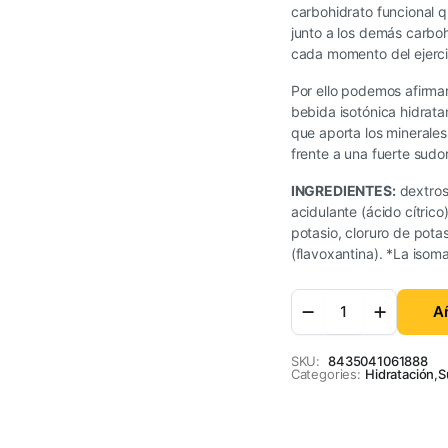
carbohidrato funcional 
junto a los demás carbo
cada momento del ejercic
Por ello podemos afirma
bebida isotónica hidrat
que aporta los minerales
frente a una fuerte sudo
INGREDIENTES:
dextrosa
acidulante (ácido cítrico
potasio, cloruro de potas
(flavoxantina). *La isom
Añ
SKU:
8435041061888
Categories:
Hidratación
,
S