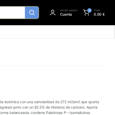
Iniciar sesión
Total
0
Cuenta
0.00
€
da isotónica con una osmolaridad de 272 mOsm/l que aporta
Magnesio junto con un 82.5% de Hidratos de carbono. Aporta
forma balanceada: contiene Palatinose ® – Isomaltulosa