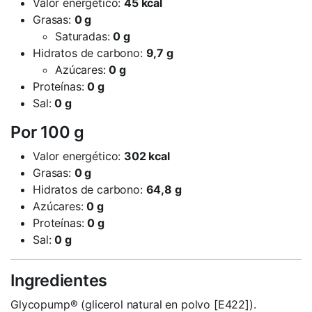
Valor energético:
45 kcal
Grasas:
0 g
Saturadas:
0 g
Hidratos de carbono:
9,7 g
Azúcares:
0 g
Proteínas:
0 g
Sal:
0 g
Por 100 g
Valor energético:
302 kcal
Grasas:
0 g
Hidratos de carbono:
64,8 g
Azúcares:
0 g
Proteínas:
0 g
Sal:
0 g
Ingredientes
Glycopump® (glicerol natural en polvo [E422]).