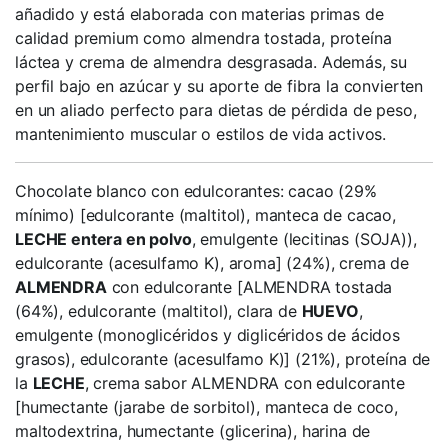
añadido y está elaborada con materias primas de
calidad premium como almendra tostada, proteína
láctea y crema de almendra desgrasada. Además, su
perfil bajo en azúcar y su aporte de fibra la convierten
en un aliado perfecto para dietas de pérdida de peso,
mantenimiento muscular o estilos de vida activos.
Chocolate blanco con edulcorantes: cacao (29%
mínimo) [edulcorante (maltitol), manteca de cacao,
LECHE entera en polvo
, emulgente (lecitinas (SOJA)),
edulcorante (acesulfamo K), aroma] (24%), crema de
ALMENDRA
con edulcorante [ALMENDRA tostada
(64%), edulcorante (maltitol), clara de
HUEVO
,
emulgente (monoglicéridos y diglicéridos de ácidos
grasos), edulcorante (acesulfamo K)] (21%), proteína de
la
LECHE
, crema sabor ALMENDRA con edulcorante
[humectante (jarabe de sorbitol), manteca de coco,
maltodextrina, humectante (glicerina), harina de