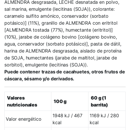
ALMENDRA desgrasada, LECHE desnatada en polvo,
sal marina, emulgente (lecitinas (SOJA)), colorante:
caramelo sulfito amónico, conservador (sorbato
potásico)] (11%), granillo de ALMENDRA con eritritol
[ALMENDRA tostada (77%), humectante (eritritol)]
(10%), jarabe de colágeno bovino [colágeno bovino,
agua, conservador (sorbato potásico)], pasta de dátil,
harina de ALMENDRA desgrasada, aislado de proteína
de SOJA, humectantes (jarabe de maltitol, jarabe de
sorbitol), emulgente (lecitinas (SOJA)).
Puede contener trazas de cacahuetes, otros frutos de
cáscara, sésamo y/o derivados.
Valores
60 g (1
100 g
nutricionales
barrita)
1948 kJ / 467
1169 kJ / 280
Valor energético
kcal
kcal