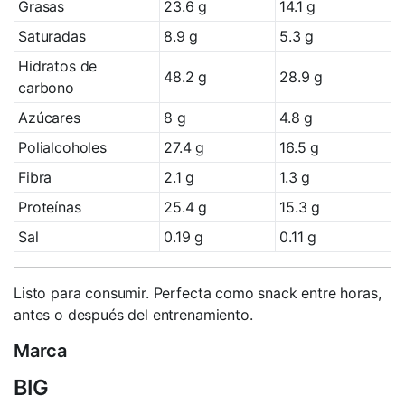
Grasas
23.6 g
14.1 g
Saturadas
8.9 g
5.3 g
Hidratos de
48.2 g
28.9 g
carbono
Azúcares
8 g
4.8 g
Polialcoholes
27.4 g
16.5 g
Fibra
2.1 g
1.3 g
Proteínas
25.4 g
15.3 g
Sal
0.19 g
0.11 g
Listo para consumir. Perfecta como snack entre horas,
antes o después del entrenamiento.
Marca
BIG