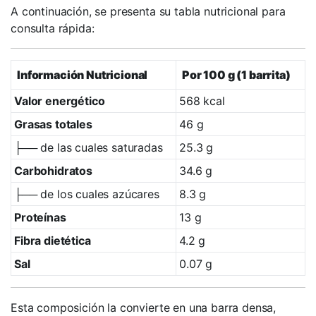
A continuación, se presenta su tabla nutricional para
consulta rápida:
Información Nutricional
Por 100 g (1 barrita)
Valor energético
568 kcal
Grasas totales
46 g
├── de las cuales saturadas
25.3 g
Carbohidratos
34.6 g
├── de los cuales azúcares
8.3 g
Proteínas
13 g
Fibra dietética
4.2 g
Sal
0.07 g
Esta composición la convierte en una barra densa,