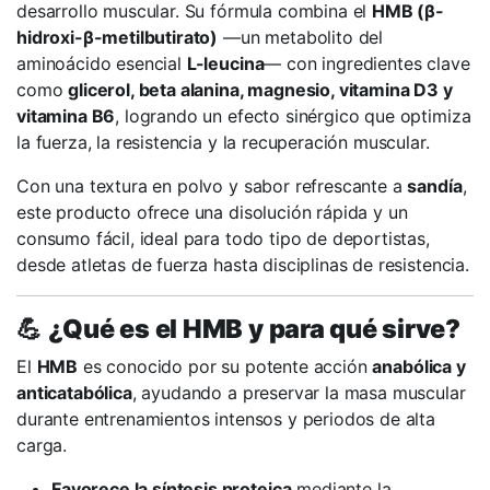
desarrollo muscular. Su fórmula combina el
HMB (β-
hidroxi-β-metilbutirato)
—un metabolito del
aminoácido esencial
L-leucina
— con ingredientes clave
como
glicerol, beta alanina, magnesio, vitamina D3 y
vitamina B6
, logrando un efecto sinérgico que optimiza
la fuerza, la resistencia y la recuperación muscular.
Con una textura en polvo y sabor refrescante a
sandía
,
este producto ofrece una disolución rápida y un
consumo fácil, ideal para todo tipo de deportistas,
desde atletas de fuerza hasta disciplinas de resistencia.
💪
¿Qué es el HMB y para qué sirve?
El
HMB
es conocido por su potente acción
anabólica y
anticatabólica
, ayudando a preservar la masa muscular
durante entrenamientos intensos y periodos de alta
carga.
Favorece la síntesis proteica
mediante la