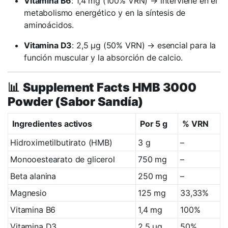
Vitamina B6
: 1,4 mg (100% VRN) → interviene en el
metabolismo energético y en la síntesis de
aminoácidos.
Vitamina D3
: 2,5 µg (50% VRN) → esencial para la
función muscular y la absorción de calcio.
📊
Supplement Facts HMB 3000
Powder (Sabor Sandía)
Ingredientes activos
Por 5 g
% VRN
Hidroximetilbutirato (HMB)
3 g
–
Monooestearato de glicerol
750 mg
–
Beta alanina
250 mg
–
Magnesio
125 mg
33,33%
Vitamina B6
1,4 mg
100%
Vitamina D3
2,5 µg
50%