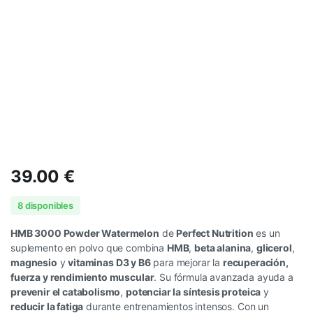
39.00
€
8 disponibles
HMB 3000 Powder Watermelon
de
Perfect Nutrition
es un
suplemento en polvo que combina
HMB
,
beta alanina
,
glicerol
,
magnesio
y
vitaminas D3 y B6
para mejorar la
recuperación,
fuerza y rendimiento muscular
. Su fórmula avanzada ayuda a
prevenir el catabolismo
,
potenciar la síntesis proteica
y
reducir la fatiga
durante entrenamientos intensos. Con un