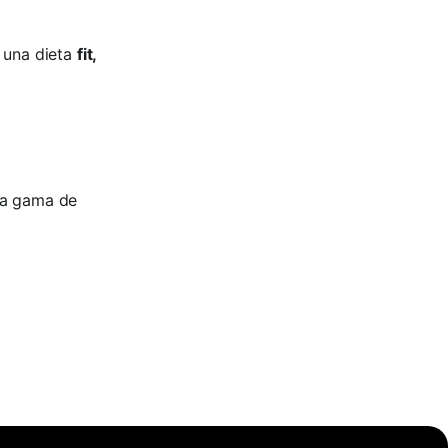
n una dieta
fit,
ra gama de