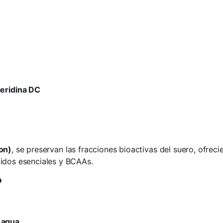
eridina DC
on)
, se preservan las fracciones bioactivas del suero, ofrec
cidos esenciales y BCAAs.
?
 agua
.