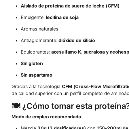
Aislado de proteína de suero de leche (CFM)
Emulgente:
lecitina de soja
Aromas naturales
Antiaglomerante:
dióxido de silicio
Edulcorantes:
acesulfamo K, sucralosa y neohesp
Sin gluten
Sin aspartamo
Gracias a la tecnología
CFM (Cross-Flow Microfiltrati
de calidad superior con un perfil completo de aminoá
🍽️ ¿Cómo tomar esta proteína
Modo de empleo recomendado
:
Mezcla
30g (3 dosificadores)
con
150-200ml de