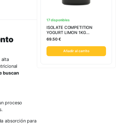
17 disponibles
ISOLATE COMPETITION
YOGURT LIMON 1KG
ento
MEGAPLUS
69.50
€
Añadir al carrito
 alta
tricional
ue buscan
 un proceso
s.
da absorción para