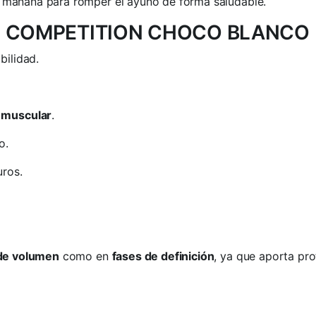
 la mañana para romper el ayuno de forma saludable.
ATE COMPETITION CHOCO BLANCO
bilidad.
 muscular
.
o.
ros.
de volumen
como en
fases de definición
, ya que aporta pro