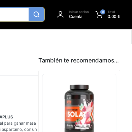
Iniciar sesión
Total
0
Cuenta
0.00
€
También te recomendamos…
GAPLUS
eal para ganar masa
ni aspartamo, con un