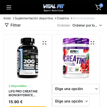
0
Inicio
Suplementación deportiva
Creatina
Monohidratada
Filtrar
Ordenar:
2 disponibles
LIFE PRO CREATINE
MONOHYDRATE
200MESH + ASTRAGIN
15.90
€