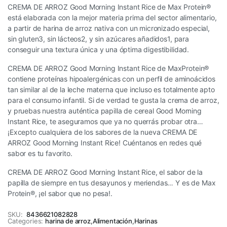
CREMA DE ARROZ Good Morning Instant Rice de Max Protein®
está elaborada con la mejor materia prima del sector alimentario,
a partir de harina de arroz nativa con un micronizado especial,
sin gluten3, sin lácteos2, y sin azúcares añadidos1, para
conseguir una textura única y una óptima digestibilidad.
CREMA DE ARROZ Good Morning Instant Rice de MaxProtein®
contiene proteínas hipoalergénicas con un perfil de aminoácidos
tan similar al de la leche materna que incluso es totalmente apto
para el consumo infantil. Si de verdad te gusta la crema de arroz,
y pruebas nuestra auténtica papilla de cereal Good Morning
Instant Rice, te aseguramos que ya no querrás probar otra…
¡Excepto cualquiera de los sabores de la nueva CREMA DE
ARROZ Good Morning Instant Rice! Cuéntanos en redes qué
sabor es tu favorito.
CREMA DE ARROZ Good Morning Instant Rice, el sabor de la
papilla de siempre en tus desayunos y meriendas… Y es de Max
Protein®, ¡el sabor que no pesa!.
SKU:
8436621082828
Categories:
harina de arroz
,
Alimentación
,
Harinas