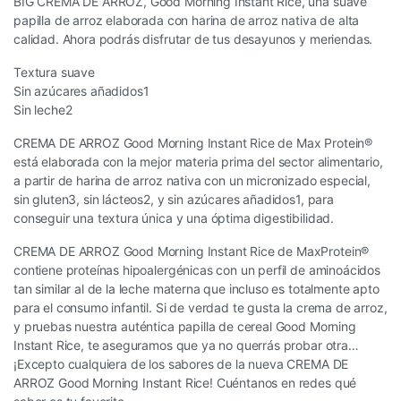
BIG CREMA DE ARROZ, Good Morning Instant Rice, una suave
papilla de arroz elaborada con harina de arroz nativa de alta
calidad. Ahora podrás disfrutar de tus desayunos y meriendas.
Textura suave
Sin azúcares añadidos1
Sin leche2
CREMA DE ARROZ Good Morning Instant Rice de Max Protein®
está elaborada con la mejor materia prima del sector alimentario,
a partir de harina de arroz nativa con un micronizado especial,
sin gluten3, sin lácteos2, y sin azúcares añadidos1, para
conseguir una textura única y una óptima digestibilidad.
CREMA DE ARROZ Good Morning Instant Rice de MaxProtein®
contiene proteínas hipoalergénicas con un perfil de aminoácidos
tan similar al de la leche materna que incluso es totalmente apto
para el consumo infantil. Si de verdad te gusta la crema de arroz,
y pruebas nuestra auténtica papilla de cereal Good Morning
Instant Rice, te aseguramos que ya no querrás probar otra…
¡Excepto cualquiera de los sabores de la nueva CREMA DE
ARROZ Good Morning Instant Rice! Cuéntanos en redes qué