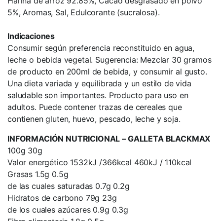
Harina de arroz 92.85%, Cacao desgrasado en polvo
5%, Aromas, Sal, Edulcorante (sucralosa).
Indicaciones
Consumir según preferencia reconstituido en agua,
leche o bebida vegetal. Sugerencia: Mezclar 30 gramos
de producto en 200ml de bebida, y consumir al gusto.
Una dieta variada y equilibrada y un estilo de vida
saludable son importantes. Producto para uso en
adultos. Puede contener trazas de cereales que
contienen gluten, huevo, pescado, leche y soja.
INFORMACIÓN NUTRICIONAL – GALLETA BLACKMAX
100g 30g
Valor energético 1532kJ /366kcal 460kJ / 110kcal
Grasas 1.5g 0.5g
de las cuales saturadas 0.7g 0.2g
Hidratos de carbono 79g 23g
de los cuales azúcares 0.9g 0.3g