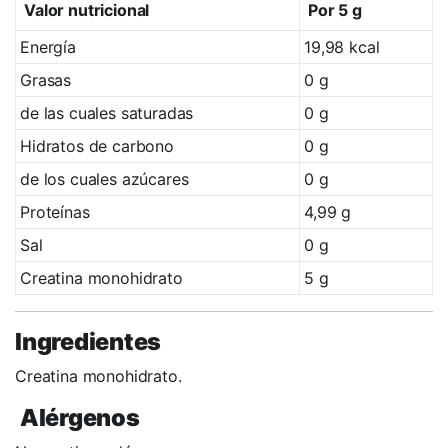
Valor nutricional
Por 5 g
Energía
19,98 kcal
Grasas
0 g
de las cuales saturadas
0 g
Hidratos de carbono
0 g
de los cuales azúcares
0 g
Proteínas
4,99 g
Sal
0 g
Creatina monohidrato
5 g
Ingredientes
Creatina monohidrato.
Alérgenos