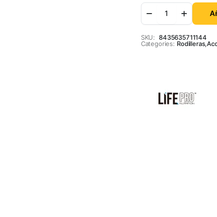
Añ
SKU:
8435635711144
Categories:
Rodilleras
,
Acc