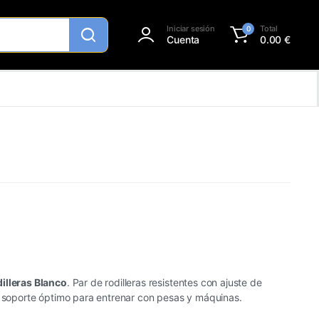
Iniciar sesión
Total
0
Cuenta
0.00
€
illeras Blanco
. Par de rodilleras resistentes con ajuste de
y soporte óptimo para entrenar con pesas y máquinas.