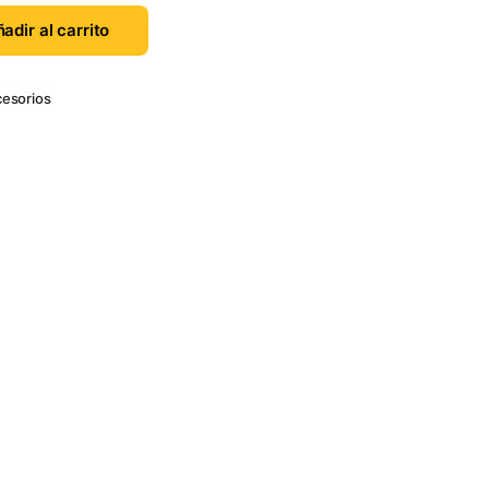
adir al carrito
esorios