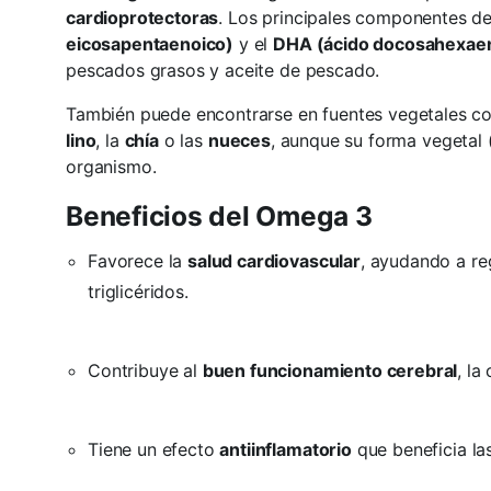
cardioprotectoras
. Los principales componentes d
eicosapentaenoico)
y el
DHA (ácido docosahexae
pescados grasos y aceite de pescado.
También puede encontrarse en fuentes vegetales c
lino
, la
chía
o las
nueces
, aunque su forma vegetal 
organismo.
Beneficios del Omega 3
Favorece la
salud cardiovascular
, ayudando a reg
triglicéridos.
Contribuye al
buen funcionamiento cerebral
, la
Tiene un efecto
antiinflamatorio
que beneficia la