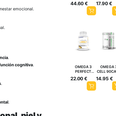
CAPS
44.60
€
17.90
€
nestar emocional.
al.
ncia
.
función cognitiva
.
OMEGA 3
OMEGA 
PERFECT
CELL 90C
NUTRITION
22.00
€
14.95
€
150CAPS
s
.
ental
.
nal, piel y