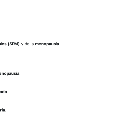
ales (SPM)
y de la
menopausia
.
enopausia
.
tado
.
ria
.