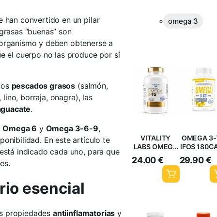
 han convertido en un pilar
omega 3
 grasas “buenas” son
l organismo y deben obtenerse a
ue el cuerpo no las produce por sí
los
pescados grasos
(salmón,
, lino, borraja, onagra), las
aguacate
.
,
Omega 6
y
Omega 3-6-9
,
VITALITY
OMEGA 3-
onibilidad. En este artículo te
LABS OMEGA
IFOS 180C
 está indicado cada uno, para que
3-TG IFOS
24.00
€
29.90
€
es.
rio esencial
es propiedades
antiinflamatorias
y