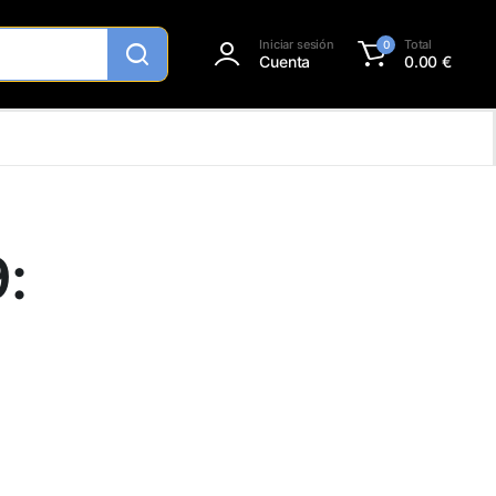
Iniciar sesión
Total
0
Cuenta
0.00
€
: