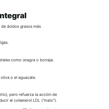
integral
s de ácidos grasos más
lgas.
getales como onagra o borraja.
 oliva o el aguacate.
rlo), pero refuerza la acción de
ducir el colesterol LDL (“malo”).