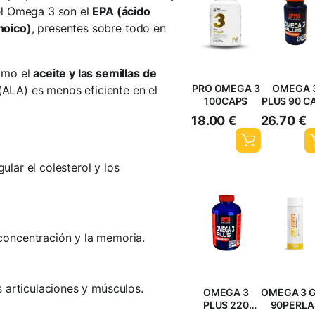
el Omega 3 son el
EPA (ácido
noico)
, presentes sobre todo en
omo el
aceite y las semillas de
PRO OMEGA 3
OMEGA 
(ALA) es menos eficiente en el
100CAPS
PLUS 90 C
18.00
€
26.70
€
ular el colesterol y los
 concentración y la memoria.
s articulaciones y músculos.
OMEGA 3
OMEGA 3 
PLUS 220
90PERLA