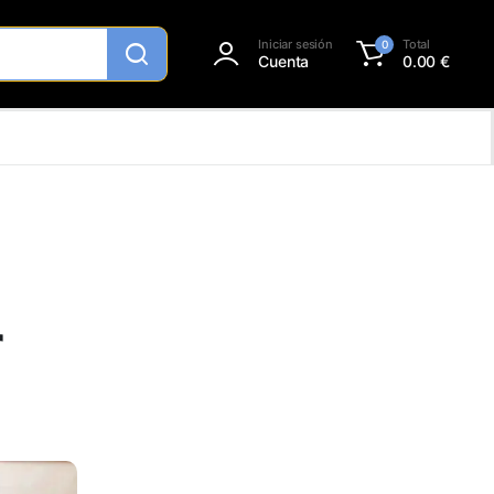
Iniciar sesión
Total
0
Cuenta
0.00
€
r