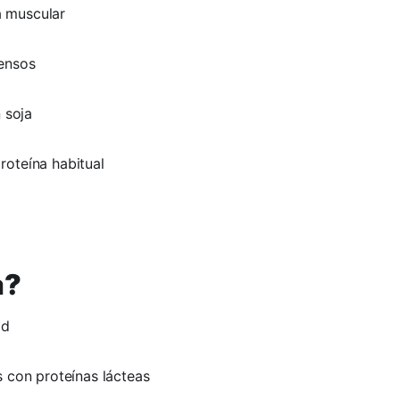
a muscular
tensos
 soja
roteína habitual
a?
ad
s con proteínas lácteas