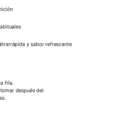
nición
abituales
trarrápida y sabor refrescante
 fría.
a tomar después del
as.