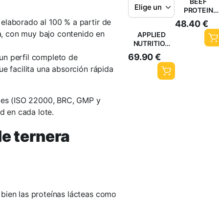
BEEF
PROTEIN
COMPETITIO
elaborado al 100 % a partir de
48.40
€
oja, con muy bajo contenido en
APPLIED
NUTRITION
BEEF XP
69.90
€
 un perfil completo de
CLEAR 1.8KG
ue facilita una absorción rápida
ales (ISO 22000, BRC, GMP y
ad en cada lote.
de ternera
 bien las proteínas lácteas como