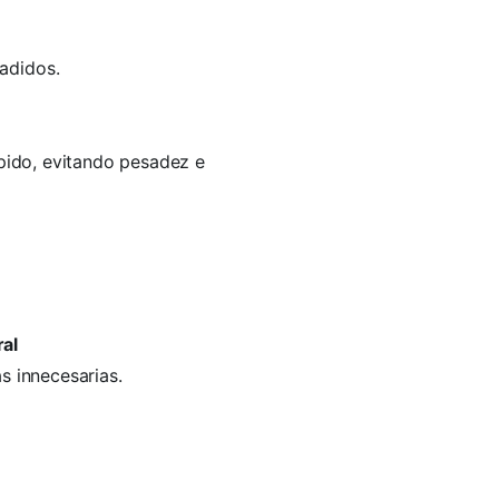
adidos.
ápido, evitando pesadez e
ral
s innecesarias.