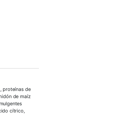
, proteínas de
almidón de maíz
emulgentes
ido cítrico,