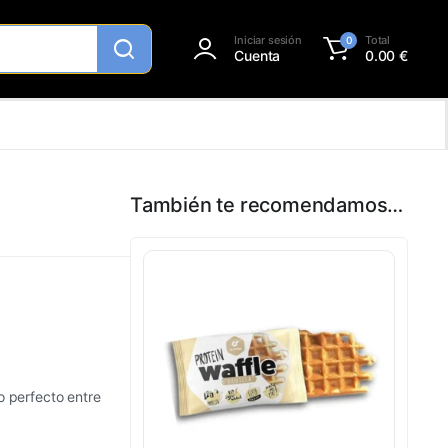
Iniciar sesión
Total
0
Cuenta
0.00
€
También te recomendamos…
io perfecto entre