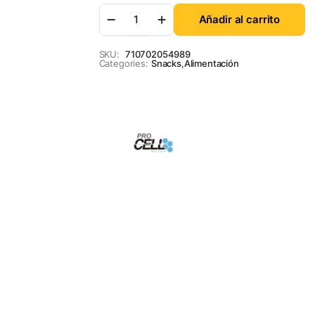
Añadir al carrito
SKU:
710702054989
Categories:
Snacks
,
Alimentación