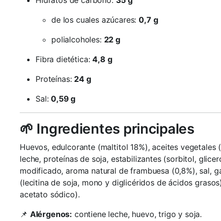
Hidratos de carbono:
35 g
de los cuales azúcares:
0,7 g
polialcoholes:
22 g
Fibra dietética:
4,8 g
Proteínas:
24 g
Sal:
0,59 g
🌱 Ingredientes principales
Huevos, edulcorante (maltitol 18%), aceites vegetales 
leche, proteínas de soja, estabilizantes (sorbitol, glice
modificado, aroma natural de frambuesa (0,8%), sal, ga
(lecitina de soja, mono y diglicéridos de ácidos grasos
acetato sódico).
📌
Alérgenos:
contiene leche, huevo, trigo y soja.