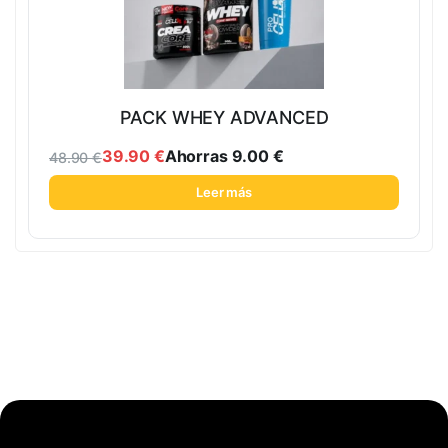
PACK WHEY ADVANCED
39.90
€
Ahorras
9.00
€
48.90
€
Leer más