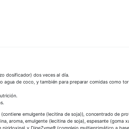
o dosificador) dos veces al día.
e o agua de coco, y también para preparar comidas como tort
trición.
s.
 (contiene emulgente (lecitina de soja)), concentrado de p
tina, aroma, emulgente (lecitina de soja), espesante (goma x
e piridoxina) y DigeZyme® (complejo multienzimático a base d