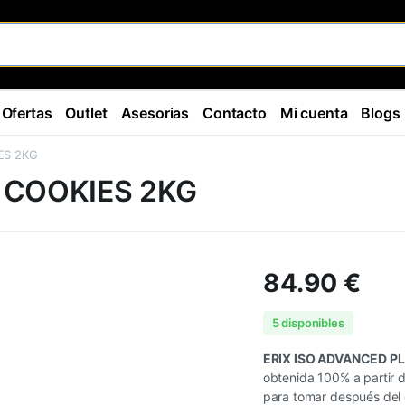
Ofertas
Outlet
Asesorias
Contacto
Mi cuenta
Blogs
ES 2KG
 COOKIES 2KG
84.90
€
5 disponibles
ERIX ISO ADVANCED P
obtenida 100% a partir d
para tomar después del 