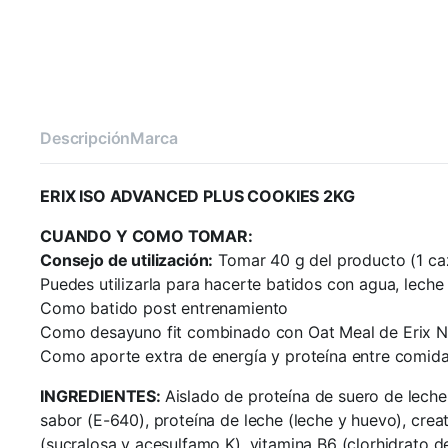
Descripción
Marca
ERIX ISO ADVANCED PLUS COOKIES 2KG
CUANDO Y COMO TOMAR:
Consejo de utilización:
Tomar 40 g del producto (1 caz
Puedes utilizarla para hacerte batidos con agua, lech
Como batido post entrenamiento
Como desayuno fit combinado con Oat Meal de Erix Nu
Como aporte extra de energía y proteína entre comida
INGREDIENTES:
Aislado de proteína de suero de leche
sabor (E-640), proteína de leche (leche y huevo), crea
(sucralosa y acesulfamo K), vitamina B6 (clorhidrato d