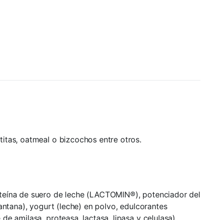
itas, oatmeal o bizcochos entre otros.
roteína de suero de leche (LACTOMIN®), potenciador del
antana), yogurt (leche) en polvo, edulcorantes
e amilasa, proteasa, lactasa, lipasa y celulasa).