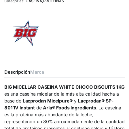
Categories:
CASEINA
,
PROTEINAS
Descripción
Marca
BIG MICELLAR CASEINA WHITE CHOCO BISCUITS 1KG
es una caseína micelar de la más alta calidad hecha a
base de
Lacprodan Micelpure®
y
Lacprodan® SP-
8011V Instant
de
Arla® Foods Ingredients
. La caseína
es la proteína más abundante de la leche,
representando un 80% aproximadamente de la cantidad
total de proteínas presentes, y contiene cálcio y fósforo