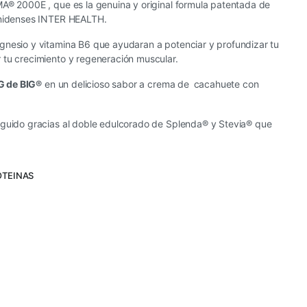
A® 2000E , que es la genuina y original formula patentada de
unidenses INTER HEALTH.
gnesio y vitamina B6 que ayudaran a potenciar y profundizar tu
 tu crecimiento y regeneración muscular.
 de BIG®
en un delicioso sabor a crema de cacahuete con
eguido gracias al doble edulcorado de Splenda® y Stevia® que
OTEINAS