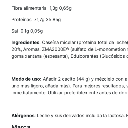
Fibra alimentaria 1,3g 0,65g
Proteínas 71,7g 35,85g
Sal 0,1g 0,05g
Ingredientes
: Caseína micelar (proteína total de lec
20%, Aromas, ZMA2000E® (sulfato de L-monometionina d
goma xantana (espesante), Edulcorantes (Glucósidos d
Modo de uso:
Añadir 2 cacito (44 g) y mézclelo con 
uno más ligero, añada más). Para mejores resultados, 
inmediatamente. Utilizar preferiblemente antes de dorm
Alérgenos
: Leche y sus derivados incluida la lactosa.
Marca