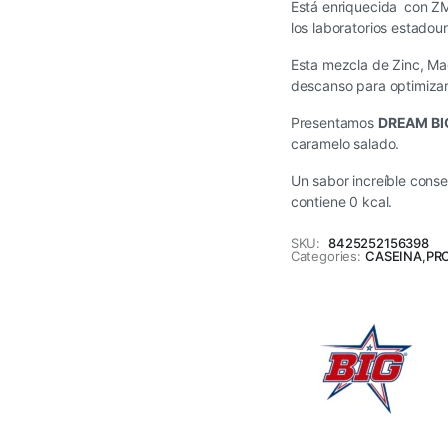
Está enriquecida con ZM
los laboratorios estado
Esta mezcla de Zinc, Ma
descanso para optimizar
Presentamos
DREAM BIG
caramelo salado.
Un sabor increíble cons
contiene 0 kcal.
SKU:
8425252156398
Categories:
CASEINA
,
PR