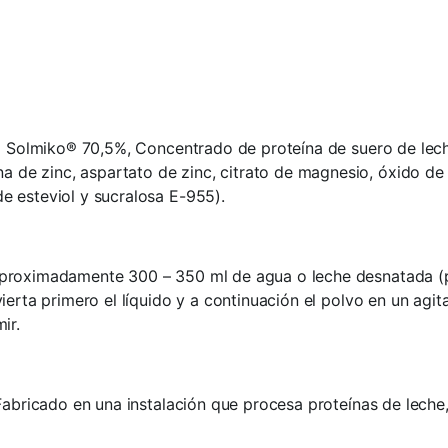
he) Solmiko® 70,5%, Concentrado de proteína de suero de lec
e zinc, aspartato de zinc, citrato de magnesio, óxido de m
e esteviol y sucralosa E-955).
aproximadamente 300 – 350 ml de agua o leche desnatada (pa
vierta primero el líquido y a continuación el polvo en un a
ir.
 Fabricado en una instalación que procesa proteínas de leche, 