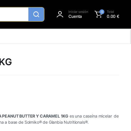
Iniciar sesión
Total
0
Cuenta
0.00
€
1KG
A PEANUT BUTTER Y CARAMEL 1KG
es una caseína micelar de
cha a base de Solmiko® de Glanbia Nutritionals®.