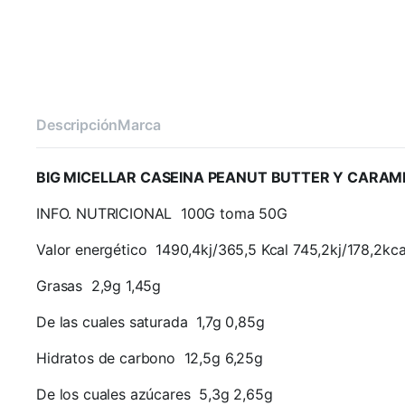
Descripción
Marca
BIG MICELLAR CASEINA PEANUT BUTTER Y CARAM
INFO. NUTRICIONAL 100G toma 50G
Valor energético 1490,4kj/365,5 Kcal 745,2kj/178,2kca
Grasas 2,9g 1,45g
De las cuales saturada 1,7g 0,85g
Hidratos de carbono 12,5g 6,25g
De los cuales azúcares 5,3g 2,65g