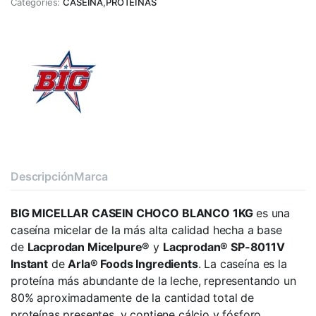
Categories:
CASEINA
,
PROTEINAS
Descripción
Marca
BIG MICELLAR CASEIN CHOCO BLANCO 1KG
es una
caseína micelar de la más alta calidad hecha a base
de
Lacprodan Micelpure®
y
Lacprodan® SP-8011V
Instant
de
Arla® Foods Ingredients
. La caseína es la
proteína más abundante de la leche, representando un
80% aproximadamente de la cantidad total de
proteínas presentes, y contiene cálcio y fósforo