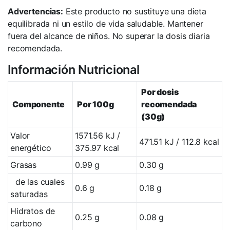
Advertencias:
Este producto no sustituye una dieta
equilibrada ni un estilo de vida saludable. Mantener
fuera del alcance de niños. No superar la dosis diaria
recomendada.
Información Nutricional
Por dosis
Componente
Por 100g
recomendada
(30g)
Valor
1571.56 kJ /
471.51 kJ / 112.8 kcal
energético
375.97 kcal
Grasas
0.99 g
0.30 g
de las cuales
0.6 g
0.18 g
saturadas
Hidratos de
0.25 g
0.08 g
carbono