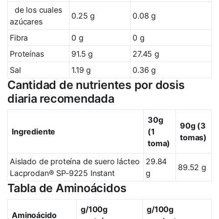
de los cuales
0.25 g
0.08 g
azúcares
Fibra
0 g
0 g
Proteínas
91.5 g
27.45 g
Sal
1.19 g
0.36 g
Cantidad de nutrientes por dosis
diaria recomendada
30g
90g (3
Ingrediente
(1
tomas)
toma)
Aislado de proteína de suero lácteo
29.84
89.52 g
Lacprodan® SP-9225 Instant
g
Tabla de Aminoácidos
g/100g
g/100g
Aminoácido