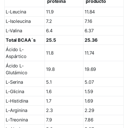
proteína
producto
L-Leucina
11.9
11.84
L-Isoleucina
7.2
7.16
L-Valina
6.4
6.37
Total BCAA´s
25.5
25.36
Ácido L-
11.8
11.74
Aspártico
Ácido L-
19.8
19.69
Glutámico
L-Serina
5.1
5.07
L-Glicina
1.6
1.59
L-Histidina
1.7
1.69
L-Arginina
2.3
2.29
L-Treonina
7.9
7.86