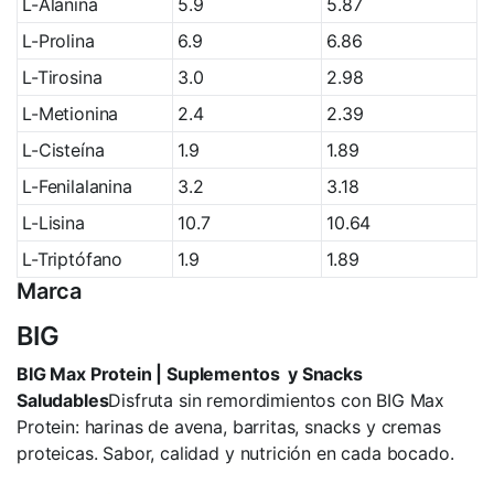
L-Alanina
5.9
5.87
L-Prolina
6.9
6.86
L-Tirosina
3.0
2.98
L-Metionina
2.4
2.39
L-Cisteína
1.9
1.89
L-Fenilalanina
3.2
3.18
L-Lisina
10.7
10.64
L-Triptófano
1.9
1.89
Marca
BIG
BIG Max Protein | Suplementos y Snacks
Saludables
Disfruta sin remordimientos con BIG Max
Protein: harinas de avena, barritas, snacks y cremas
proteicas. Sabor, calidad y nutrición en cada bocado.