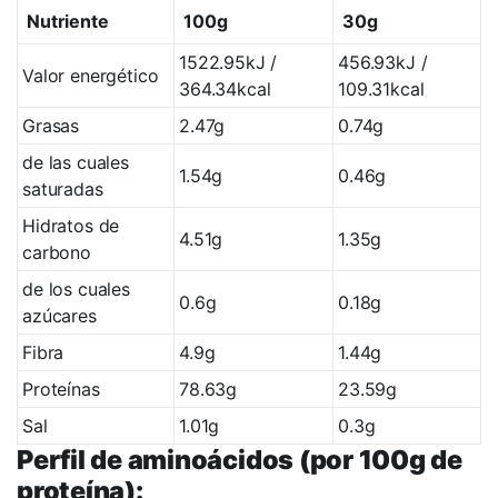
Nutriente
100g
30g
1522.95kJ /
456.93kJ /
Valor energético
364.34kcal
109.31kcal
Grasas
2.47g
0.74g
de las cuales
1.54g
0.46g
saturadas
Hidratos de
4.51g
1.35g
carbono
de los cuales
0.6g
0.18g
azúcares
Fibra
4.9g
1.44g
Proteínas
78.63g
23.59g
Sal
1.01g
0.3g
Perfil de aminoácidos (por 100g de
proteína):