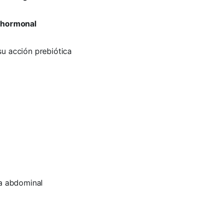
d hormonal
su acción prebiótica
sa abdominal