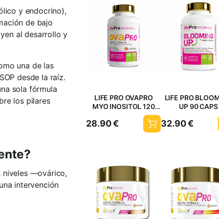
ólico y endocrino),
lamación de bajo
en al desarrollo y
como una de las
SOP desde la raíz.
una sola fórmula
LIFE PRO OVAPRO
LIFE PRO BLOO
re los pilares
MYO INOSITOL 120
UP 90 CAPS
CAPS
28.90
€
32.90
€
rente?
 niveles —ovárico,
una intervención