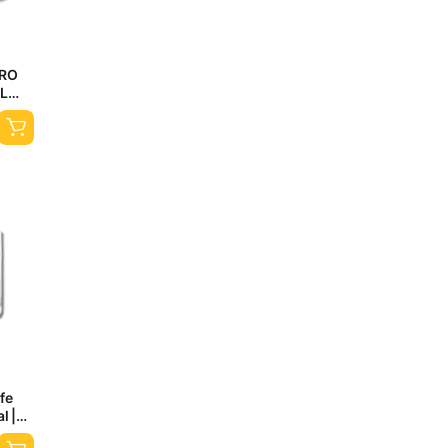
PRO
L
Y
GR
ife
l |
ina y