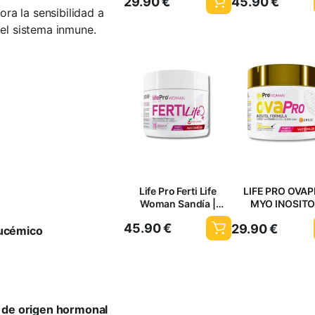
29.90
€
45.90
€
CHEESECAKE 150GR
Apoyo Reproduc
ra la sensibilidad a
 el sistema inmune.
Life Pro Ferti Life
LIFE PRO OVA
Woman Sandía |
MYO INOSITO
Fertilidad Femenina y
WATERMELON 1
45.90
€
29.90
€
Salud Reproductiva
glucémico
r de origen hormonal