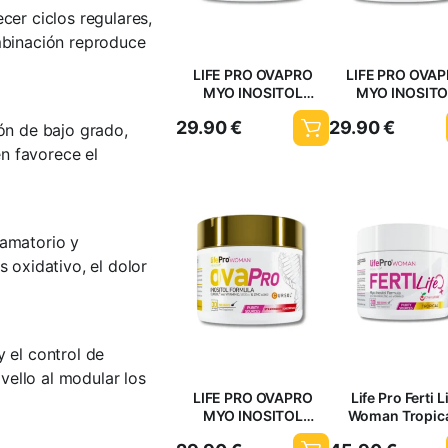
cer ciclos regulares,
ombinación reproduce
LIFE PRO OVAPRO
LIFE PRO OVA
MYO INOSITOL
MYO INOSITO
CAPPUCCINO 150GR
STRAWBERR
29.90
€
29.90
€
ión de bajo grado,
BANANA 150
n favorece el
lamatorio y
s oxidativo, el dolor
y el control de
vello al modular los
LIFE PRO OVAPRO
Life Pro Ferti L
MYO INOSITOL
Woman Tropica
STRAWBERRY
Fertilidad Femen