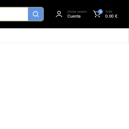
Iniciar sesión
Total
0
Cuenta
0.00
€