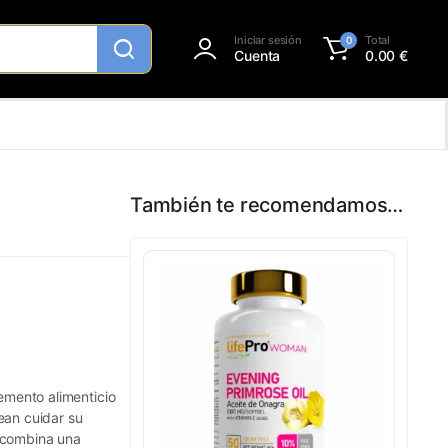
Iniciar sesión
Total
0
Cuenta
0.00
€
También te recomendamos…
mento alimenticio
ean cuidar su
a combina una