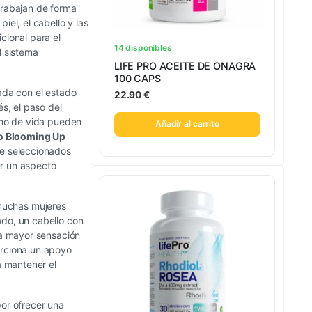
rabajan de forma
iel, el cabello y las
cional para el
14 disponibles
l sistema
LIFE PRO ACEITE DE ONAGRA
100 CAPS
ada con el estado
22.90
€
és, el paso del
tmo de vida pueden
Añadir al carrito
ro Blooming Up
te seleccionados
r un aspecto
 muchas mujeres
do, un cabello con
na mayor sensación
orciona un apoyo
a mantener el
or ofrecer una