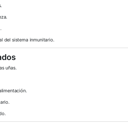
.
eza.
.
 del sistema inmunitario.
ados
las uñas.
alimentación.
ario.
do.