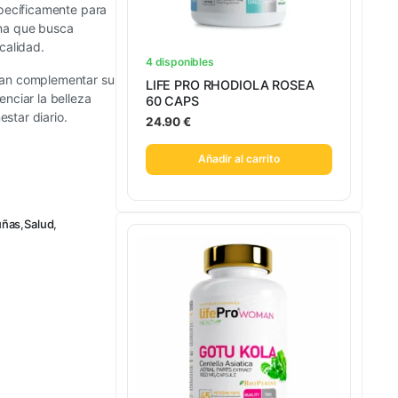
specíficamente para
rna que busca
calidad.
4 disponibles
ean complementar su
LIFE PRO RHODIOLA ROSEA
nciar la belleza
60 CAPS
estar diario.
24.90
€
Añadir al carrito
 uñas
,
Salud
,