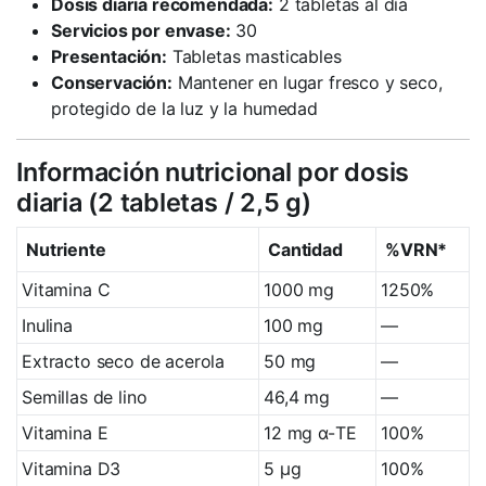
Dosis diaria recomendada:
2 tabletas al día
Servicios por envase:
30
Presentación:
Tabletas masticables
Conservación:
Mantener en lugar fresco y seco,
protegido de la luz y la humedad
Información nutricional por dosis
diaria (2 tabletas / 2,5 g)
Nutriente
Cantidad
%VRN*
Vitamina C
1000 mg
1250%
Inulina
100 mg
—
Extracto seco de acerola
50 mg
—
Semillas de lino
46,4 mg
—
Vitamina E
12 mg α-TE
100%
Vitamina D3
5 µg
100%