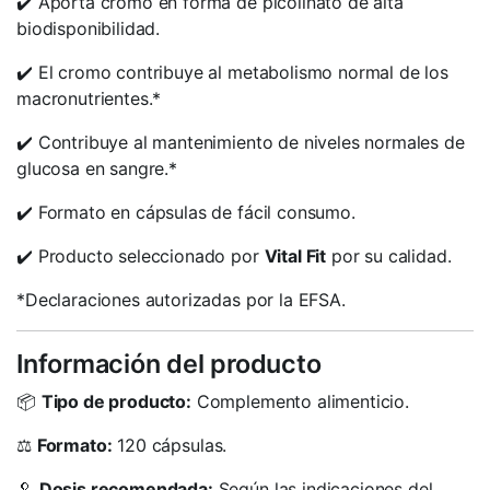
✔️ Aporta cromo en forma de picolinato de alta
biodisponibilidad.
✔️ El cromo contribuye al metabolismo normal de los
macronutrientes.*
✔️ Contribuye al mantenimiento de niveles normales de
glucosa en sangre.*
✔️ Formato en cápsulas de fácil consumo.
✔️ Producto seleccionado por
Vital Fit
por su calidad.
*Declaraciones autorizadas por la EFSA.
Información del producto
📦
Tipo de producto:
Complemento alimenticio.
⚖️
Formato:
120 cápsulas.
🥄
Dosis recomendada:
Según las indicaciones del