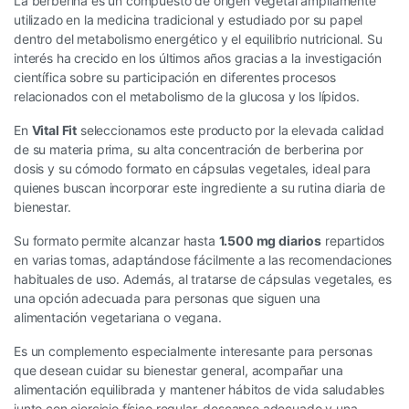
La berberina es un compuesto de origen vegetal ampliamente
utilizado en la medicina tradicional y estudiado por su papel
dentro del metabolismo energético y el equilibrio nutricional. Su
interés ha crecido en los últimos años gracias a la investigación
científica sobre su participación en diferentes procesos
relacionados con el metabolismo de la glucosa y los lípidos.
En
Vital Fit
seleccionamos este producto por la elevada calidad
de su materia prima, su alta concentración de berberina por
dosis y su cómodo formato en cápsulas vegetales, ideal para
quienes buscan incorporar este ingrediente a su rutina diaria de
bienestar.
Su formato permite alcanzar hasta
1.500 mg diarios
repartidos
en varias tomas, adaptándose fácilmente a las recomendaciones
habituales de uso. Además, al tratarse de cápsulas vegetales, es
una opción adecuada para personas que siguen una
alimentación vegetariana o vegana.
Es un complemento especialmente interesante para personas
que desean cuidar su bienestar general, acompañar una
alimentación equilibrada y mantener hábitos de vida saludables
junto con ejercicio físico regular, descanso adecuado y una