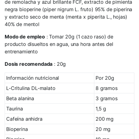
de remolacha y azul brillante FCF, extracto de pimienta
negra bioperine (piper nigrum L. fruto) 95% de piperina
y extracto seco de menta (menta x piperita L., hojas)
40% de mentol
Modo de empleo
: Tomar 20g (1 cazo raso) de
producto disueltos en agua, una hora antes del
entrenamiento
Dosis recomendada
: 20g
Información nutricional
Por 20g
L-Critulina DL-malato
8 gramos
Beta alanina
3 gramos
Taurina
1,5 g
Cafeína anhidra
200 mg
Bioperina
20 mg