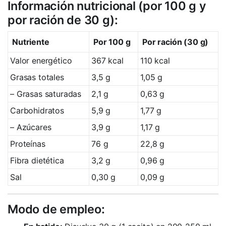
Información nutricional (por 100 g y
por ración de 30 g):
Nutriente
Por 100 g
Por ración (30 g)
Valor energético
367 kcal
110 kcal
Grasas totales
3,5 g
1,05 g
– Grasas saturadas
2,1 g
0,63 g
Carbohidratos
5,9 g
1,77 g
– Azúcares
3,9 g
1,17 g
Proteínas
76 g
22,8 g
Fibra dietética
3,2 g
0,96 g
Sal
0,30 g
0,09 g
Modo de empleo: