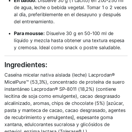
En batido:
Disuelve 30 g (1 cacito) en 200-250 ml
de agua, leche o bebida vegetal. Tomar 1 o 2 veces
al día, preferiblemente en el desayuno y después
del entrenamiento.
Para mousse:
Disuelve 30 g en 50-100 ml de
líquido y mezcla hasta obtener una textura espesa
y cremosa. Ideal como snack o postre saludable.
Ingredientes:
Caseína micelar nativa aislada (leche) Lacprodan®
MicelPure™ (53,3%), concentrado de proteína de suero
instantáneo Lacprodan® SP-8011 (18,2%) (contiene
lecitina de soja como emulgente), cacao desgrasado
alcalinizado, aromas, chips de chocolate (5%) [azúcar,
pasta y manteca de cacao, cacao desgrasado, agentes
de recubrimiento y emulgentes], espesante goma
xantana, edulcorantes sucralosa y glicósidos de
esteviol, enzima lactasa (Tolerase® L).