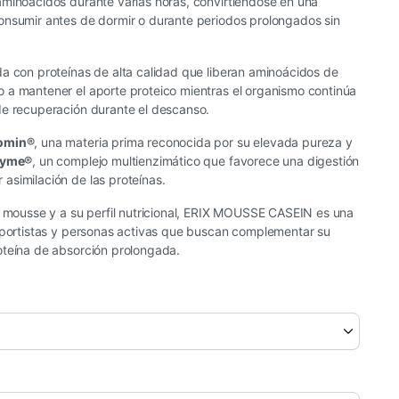
aminoácidos durante varias horas, convirtiéndose en una
onsumir antes de dormir o durante periodos prolongados sin
a con proteínas de alta calidad que liberan aminoácidos de
 a mantener el aporte proteico mientras el organismo continúa
de recuperación durante el descanso.
omin®
, una materia prima reconocida por su elevada pureza y
Zyme®
, un complejo multienzimático que favorece una digestión
asimilación de las proteínas.
o mousse y a su perfil nutricional, ERIX MOUSSE CASEIN es una
deportistas y personas activas que buscan complementar su
oteína de absorción prolongada.