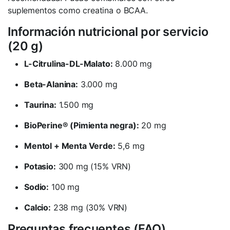
suplementos como creatina o BCAA.
Información nutricional por servicio
(20 g)
L-Citrulina-DL-Malato:
8.000 mg
Beta-Alanina:
3.000 mg
Taurina:
1.500 mg
BioPerine® (Pimienta negra):
20 mg
Mentol + Menta Verde:
5,6 mg
Potasio:
300 mg (15% VRN)
Sodio:
100 mg
Calcio:
238 mg (30% VRN)
Preguntas frecuentes (FAQ)