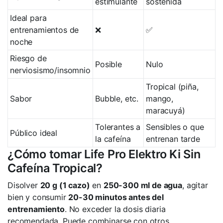
estimulante
sostenida
Ideal para
entrenamientos de
❌
✅
noche
Riesgo de
Posible
Nulo
nerviosismo/insomnio
Tropical (piña,
Sabor
Bubble, etc.
mango,
maracuyá)
Tolerantes a
Sensibles o que
Público ideal
la cafeína
entrenan tarde
¿Cómo tomar Life Pro Elektro Ki Sin
Cafeína Tropical?
Disolver
20 g (1 cazo)
en
250-300 ml de agua
, agitar
bien y consumir
20-30 minutos antes del
entrenamiento
. No exceder la dosis diaria
recomendada. Puede combinarse con otros