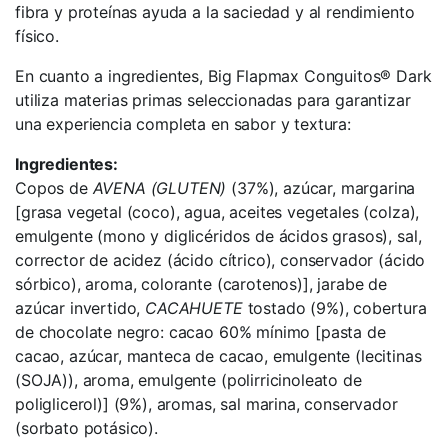
fibra y proteínas ayuda a la saciedad y al rendimiento
físico.
En cuanto a ingredientes, Big Flapmax Conguitos® Dark
utiliza materias primas seleccionadas para garantizar
una experiencia completa en sabor y textura:
Ingredientes:
Copos de
AVENA (GLUTEN)
(37%), azúcar, margarina
[grasa vegetal (coco), agua, aceites vegetales (colza),
emulgente (mono y diglicéridos de ácidos grasos), sal,
corrector de acidez (ácido cítrico), conservador (ácido
sórbico), aroma, colorante (carotenos)], jarabe de
azúcar invertido,
CACAHUETE
tostado (9%), cobertura
de chocolate negro: cacao 60% mínimo [pasta de
cacao, azúcar, manteca de cacao, emulgente (lecitinas
(SOJA)), aroma, emulgente (polirricinoleato de
poliglicerol)] (9%), aromas, sal marina, conservador
(sorbato potásico).