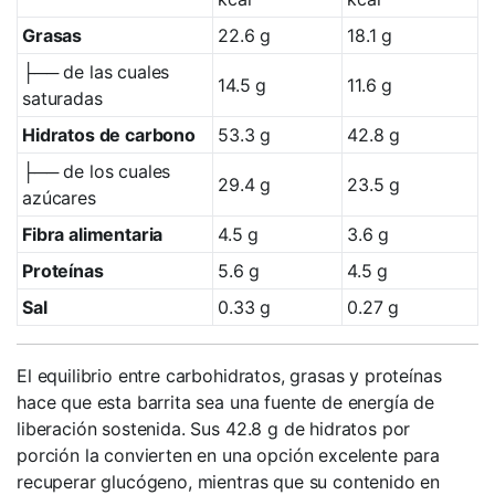
Grasas
22.6 g
18.1 g
├── de las cuales
14.5 g
11.6 g
saturadas
Hidratos de carbono
53.3 g
42.8 g
├── de los cuales
29.4 g
23.5 g
azúcares
Fibra alimentaria
4.5 g
3.6 g
Proteínas
5.6 g
4.5 g
Sal
0.33 g
0.27 g
El equilibrio entre carbohidratos, grasas y proteínas
hace que esta barrita sea una fuente de energía de
liberación sostenida. Sus 42.8 g de hidratos por
porción la convierten en una opción excelente para
recuperar glucógeno, mientras que su contenido en