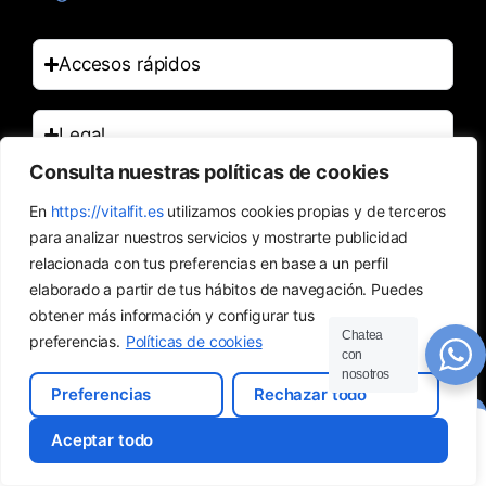
Accesos rápidos
Legal
Consulta nuestras políticas de cookies
Contacto
En
https://vitalfit.es
utilizamos cookies propias y de terceros
para analizar nuestros servicios y mostrarte publicidad
relacionada con tus preferencias en base a un perfil
elaborado a partir de tus hábitos de navegación. Puedes
obtener más información y configurar tus
Chatea
preferencias.
Políticas de cookies
Vital Fit Project SL
. 2025 Copyright. Todos los derechos reservados.
con
Desarrollado:
Kravis Santos
nosotros
Preferencias
Rechazar todo
Aceptar todo
Tienda
Buscar
Cuenta