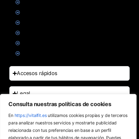
Proteinas
Creatina
Suplementacion deportiva
Alimentacion
Salud
Accesorios
Accesos rápidos
Legal
Consulta nuestras políticas de cookies
Contacto
En
https://vitalfit.es
utilizamos cookies propias y de terceros
para analizar nuestros servicios y mostrarte publicidad
relacionada con tus preferencias en base a un perfil
elaborado a partir de tus hábitos de navegación. Puedes