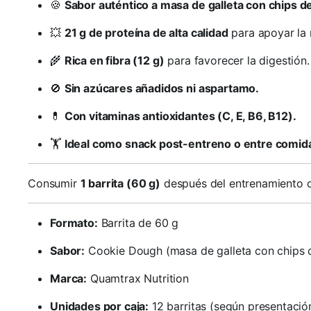
🍪
Sabor auténtico a masa de galleta con chips d
💥
21 g de proteína de alta calidad
para apoyar la 
🌾
Rica en fibra (12 g)
para favorecer la digestión.
🚫
Sin azúcares añadidos ni aspartamo.
💊
Con vitaminas antioxidantes (C, E, B6, B12).
🏋️
Ideal como snack post-entreno o entre comid
Consumir
1 barrita (60 g)
después del entrenamiento o
Formato:
Barrita de 60 g
Sabor:
Cookie Dough (masa de galleta con chips 
Marca:
Quamtrax Nutrition
Unidades por caja:
12 barritas (según presentació