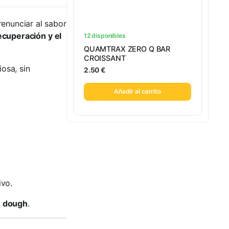
renunciar al sabor
ecuperación y el
12 disponibles
QUAMTRAX ZERO Q BAR
CROISSANT
osa, sin
2.50
€
Añadir al carrito
ivo.
e dough
.