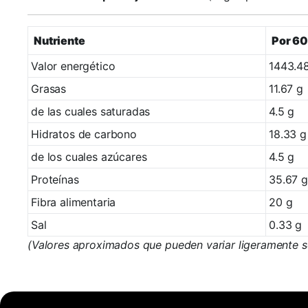
Nutriente
Por 60
Valor energético
1443.48
Grasas
11.67 g
de las cuales saturadas
4.5 g
Hidratos de carbono
18.33 g
de los cuales azúcares
4.5 g
Proteínas
35.67 g
Fibra alimentaria
20 g
Sal
0.33 g
(Valores aproximados que pueden variar ligeramente s