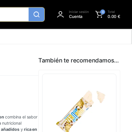
Iniciar sesión
Total
0
Cuenta
0.00
€
También te recomendamos…
on
combina el sabor
 nutricional
s añadidos
y
rica en