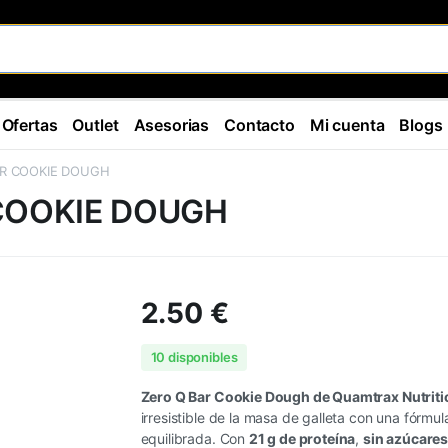
Ofertas
Outlet
Asesorias
Contacto
Mi cuenta
Blogs
R COOKIE DOUGH
COOKIE DOUGH
2.50
€
10 disponibles
Zero Q Bar Cookie Dough de Quamtrax Nutriti
irresistible de la masa de galleta con una fórmula
equilibrada. Con
21 g de proteína
,
sin azúcare