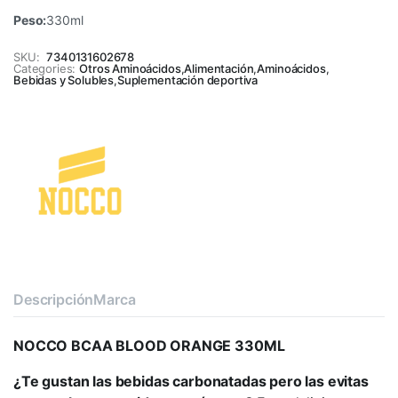
Peso:
330ml
SKU:
7340131602678
Categories:
Otros Aminoácidos
,
Alimentación
,
Aminoácidos
,
Bebidas y Solubles
,
Suplementación deportiva
Descripción
Marca
NOCCO BCAA BLOOD ORANGE 330ML
¿Te gustan las bebidas carbonatadas pero las evitas