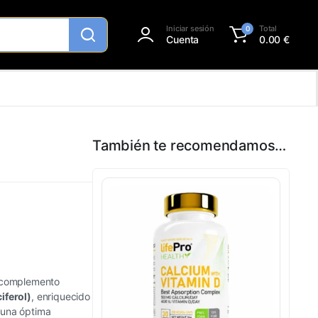
Iniciar sesión
Total
0
Cuenta
0.00
€
También te recomendamos…
 complemento
iferol)
, enriquecido
 una óptima