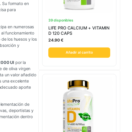
e. Su formato en
cisa para
39 disponibles
icipa en numerosas
LIFE PRO CALCIUM + VITAMIN
e al funcionamiento
D 120 CAPS
 de los huesos y los
24.90
€
absorción y
Añadir al carrito
 2000 UI
por la
e de oliva virgen
ta un valor añadido
s una excelente
 adecuado aporte
plementación de
ivas, deportistas y
imentación dentro