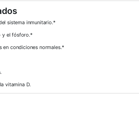
ados
el sistema inmunitario.*
 y el fósforo.*
s en condiciones normales.*
.
la vitamina D.