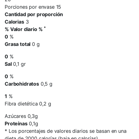
Porciones por envase 15
Cantidad por proporción
Calorias
3
*
% Valor diario %
0
%
Grasa total
0 g
0
%
Sal
0,1 gr
0
%
Carbohidratos
0,5 g
1
%
Fibra dietética 0,2 g
Azúcares 0,3g
Proteínas
0,1g
*
Los porcentajes de valores diarios se basan en una
dieta de 2000 calorías (baja en calorías).