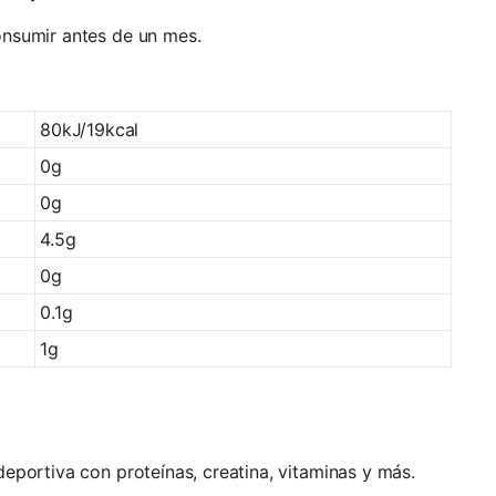
onsumir antes de un mes.
80kJ/19kcal
0g
0g
4.5g
0g
0.1g
1g
 deportiva con proteínas, creatina, vitaminas y más.