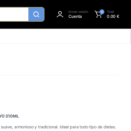
Iniciar sesión
Total
0
Cuenta
0.00
€
YO 310ML
uave, armonioso y tradicional. Ideal para todo tipo de dietas.